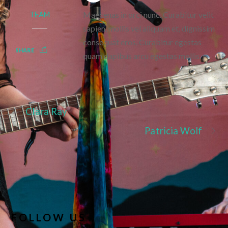
Maecenas in orci nunc. Curabitur velit
TEAM
sapien, mollis vel aliquam et, dignissim
consequat eros. Curabitur egestas
SHARE
quam dapibus arcu egestas mollis.
Clara Ray
Patricia Wolf
FOLLOW US