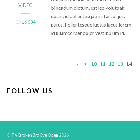
VIDEO
bibendum dictum, est leo volutpat
quam, id pellentesque nisl arcu quis
16,034
purus. Pellentesque luctus lacus lorem,
id ullamcorper dolor vestibulum id.
«
<
10
11
12
13
14
FOLLOW US
©
TV Broken 3rd Eye Open
2026