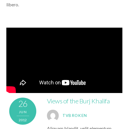
libero.
Views of the Burj Khalifa
26
JUN
TVBROKEN
2012
Aliquam blandit, velit elementum