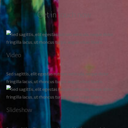
Get in touch now
Video
Sed sagittis, elit egestas rutrum vehicula, neque dolor
fringilla lacus, ut rhoncus turpis augue vitae libero.
Slideshow