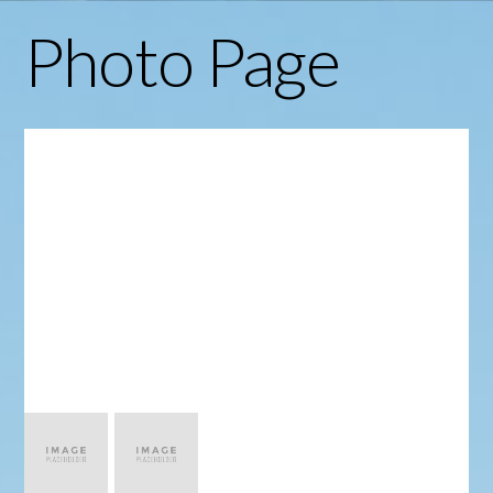
Photo Page
Photo Page
Vivamus imperdiet diam ac tortor tempus
posuere. Curabitur at arcu id turpis posuere
bibendum.